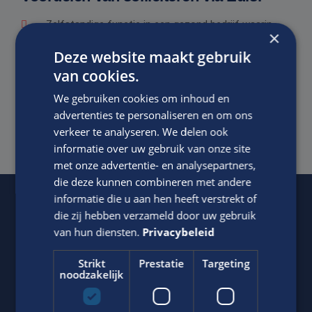
Zelfstandige functie in een gezond bedrijf waarin
×
voldoende ruimte wordt geboden om je te
Deze website maakt gebruik
ontwikkelen
van cookies.
Een prima salaris in overeenstemming met het
We gebruiken cookies om inhoud en
niveau van de functie, ervaring en kwaliteiten
advertenties te personaliseren en om ons
verkeer te analyseren. We delen ook
Goede secundaire arbeidsvoorwaarden.
informatie over uw gebruik van onze site
met onze advertentie- en analysepartners,
die deze kunnen combineren met andere
informatie die u aan hen heeft verstrekt of
die zij hebben verzameld door uw gebruik
Of regel het
met Jasper.
van hun diensten.
Privacybeleid
Strikt
Prestatie
Targeting
noodzakelijk