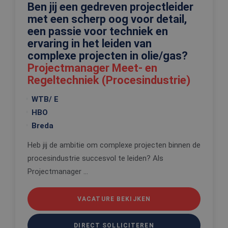
website kan niet goed worden gebruikt zonder de
Ben jij een gedreven projectleider
strikt noodzakelijke cookies.
met een scherp oog voor detail,
Aanbieder
/
een passie voor techniek en
Naam
Vervaldatum
Omschrijv
Domein
ervaring in het leiden van
CookieScriptConsent
4 weken 2
Deze cooki
CookieScript
complexe projecten in olie/gas?
dagen
wordt gebr
www.edis.nl
door de Co
Projectmanager Meet- en
Script.com-
om de
Regeltechniek (Procesindustrie)
cookievoo
van bezoek
WTB/ E
onthouden
cookie-ba
HBO
van Cookie
Script.com 
Breda
noodzakeli
correct te 
Heb jij de ambitie om complexe projecten binnen de
_tt_enable_cookie
.edis.nl
2 maanden 4
Deze cooki
weken
wordt gebr
procesindustrie succesvol te leiden? Als
om de
voorkeure
Projectmanager ...
de gebruik
betrekking 
Google Privacy Policy
gebruik va
cookies op
VACATURE BEKIJKEN
website te
onthouden
DIRECT SOLLICITEREN
PHPSESSID
Sessie
Cookie