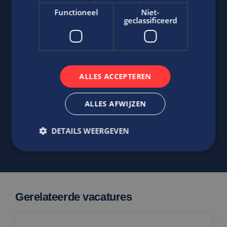
Functioneel
Niet-
geclassificeerd
Jasper Bout
Neem contact op met ons via telefoon of e-mail.
ALLES ACCEPTEREN
06-22790494
Stuur
WhatsApp bericht
ALLES AFWIJZEN
j.bout@edis.nl
DETAILS WEERGEVEN
Strikt noodzakelijk
Prestatie
Targeting
Functioneel
Niet-geclassificeerd
Gerelateerde vacatures
Strikt noodzakelijke cookies maken de
kernfunctionaliteiten van de website mogelijk, zoals
gebruikersaanmelding en accountbeheer. De