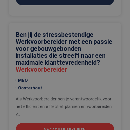
PHP.net
gegenereer
www.edis.nl
applicaties
basis van 
taal. Dit is
identificat
algemene
doeleinden
wordt gebr
Ben jij de stressbestendige
om variabe
Werkvoorbereider met een passie
van
gebruikerss
voor gebouwgebonden
te onderh
Het is nor
installaties die streeft naar een
gesproken
willekeurig
maximale klanttevredenheid?
gegeneree
Werkvoorbereider
nummer, h
wordt gebr
kan specifi
MBO
voor de sit
een goed
Oosterhout
voorbeeld 
behouden 
een ingelo
Als Werkvoorbereider ben je verantwoordelijk voor
status voo
gebruiker 
het efficiënt en effectief plannen en voorbereiden
pagina's.
v...
VACATURE BEKIJKEN