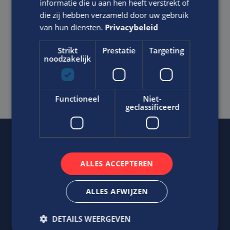
informatie die u aan hen heeft verstrekt of
die zij hebben verzameld door uw gebruik
van hun diensten.
Privacybeleid
Strikt
Prestatie
Targeting
Ik ga akkoord met het
Privacy Statement
van Edis.
noodzakelijk
SOLLICITEER DIRECT
Functioneel
Niet-
geclassificeerd
Of regel het
met Jasper.
ALLES ACCEPTEREN
ALLES AFWIJZEN
DETAILS WEERGEVEN