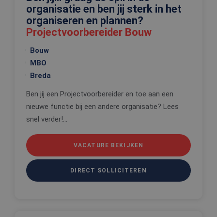
_tt_enable_cookie
.edis.nl
2 maanden 4
Deze cooki
organisatie en ben jij sterk in het
weken
wordt gebr
organiseren en plannen?
om de
voorkeure
Projectvoorbereider Bouw
de gebruik
betrekking 
Google Privacy Policy
gebruik va
Bouw
cookies op
website te
MBO
onthouden
Breda
PHPSESSID
Sessie
Cookie
PHP.net
gegenereer
www.edis.nl
Ben jij een Projectvoorbereider en toe aan een
applicaties
basis van 
nieuwe functie bij een andere organisatie? Lees
taal. Dit is
identificat
snel verder!...
algemene
doeleinden
wordt gebr
om variabe
VACATURE BEKIJKEN
van
gebruikerss
te onderh
Het is nor
DIRECT SOLLICITEREN
gesproken
willekeurig
gegeneree
nummer, h
wordt gebr
kan specifi
voor de sit