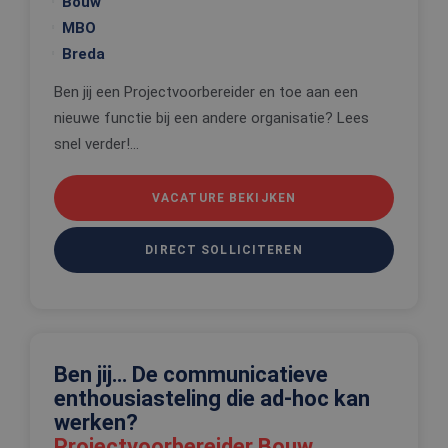
Bouw
voorkeure
de gebruik
MBO
betrekking 
Google Privacy Policy
gebruik va
Breda
cookies op
website te
onthouden
Ben jij een Projectvoorbereider en toe aan een
PHPSESSID
Sessie
Cookie
nieuwe functie bij een andere organisatie? Lees
PHP.net
gegenereer
www.edis.nl
snel verder!...
applicaties
basis van 
taal. Dit is
identificat
VACATURE BEKIJKEN
algemene
doeleinden
wordt gebr
om variabe
DIRECT SOLLICITEREN
van
gebruikerss
te onderh
Het is nor
gesproken
willekeurig
gegeneree
nummer, h
wordt gebr
Ben jij… De communicatieve
kan specifi
enthousiasteling die ad-hoc kan
voor de sit
een goed
werken?
voorbeeld 
behouden 
Projectvoorbereider Bouw