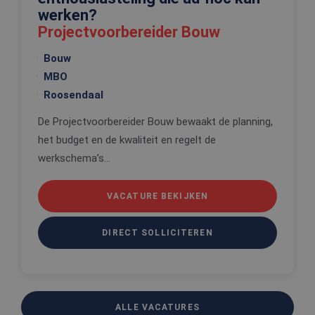
om de
werken?
voorkeure
Projectvoorbereider Bouw
de gebruik
betrekking 
Google Privacy Policy
gebruik va
Bouw
cookies op
website te
MBO
onthouden
Roosendaal
PHPSESSID
Sessie
Cookie
PHP.net
gegenereer
www.edis.nl
applicaties
De Projectvoorbereider Bouw bewaakt de planning,
basis van 
taal. Dit is
het budget en de kwaliteit en regelt de
identificat
werkschema’s...
algemene
doeleinden
wordt gebr
om variabe
VACATURE BEKIJKEN
van
gebruikerss
te onderh
Het is nor
DIRECT SOLLICITEREN
gesproken
willekeurig
gegeneree
nummer, h
wordt gebr
kan specifi
voor de sit
een goed
ALLE VACATURES
voorbeeld 