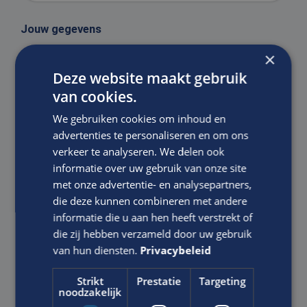
Jouw gegevens
×
Jouw voornaam:
*
Deze website maakt gebruik
van cookies.
We gebruiken cookies om inhoud en
Jouw achternaam:
*
advertenties te personaliseren en om ons
verkeer te analyseren. We delen ook
informatie over uw gebruik van onze site
met onze advertentie- en analysepartners,
Telefoonnummer:
*
die deze kunnen combineren met andere
informatie die u aan hen heeft verstrekt of
die zij hebben verzameld door uw gebruik
van hun diensten.
Privacybeleid
E-mailadres:
*
Strikt
Prestatie
Targeting
noodzakelijk