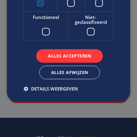
Motivatie:
Functioneel
Niet-
geclassificeerd
ALLES ACCEPTEREN
ALLES AFWIJZEN
Ik ga akkoord met het
Privacy Statement
van Edis.
DETAILS WEERGEVEN
SOLLICITEER DIRECT
Strikt noodzakelijk
Prestatie
Targeting
Functioneel
Niet-geclassificeerd
Strikt noodzakelijke cookies maken de