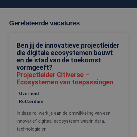
onthouden
PHPSESSID
Sessie
Cookie
PHP.net
gegenereer
www.edis.nl
applicaties
Gerelateerde vacatures
basis van 
taal. Dit is
identificat
algemene
doeleinden
wordt gebr
Ben jij de innovatieve projectleider
om variabe
die digitale ecosystemen bouwt
van
gebruikerss
en de stad van de toekomst
te onderh
Het is nor
vormgeeft?
gesproken
Projectleider Citiverse –
willekeurig
gegeneree
Ecosystemen van toepassingen
nummer, h
wordt gebr
kan specifi
Overheid
voor de sit
een goed
Rotterdam
voorbeeld 
behouden 
een ingelo
In deze rol werk je aan de ontwikkeling van een
status voo
innovatief digitaal ecosysteem waarin data,
gebruiker 
pagina's.
technologie en ...