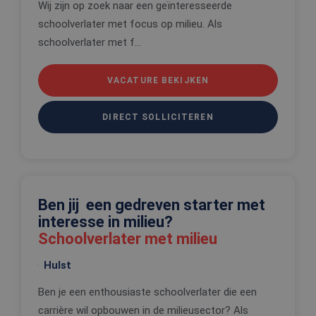
Wij zijn op zoek naar een geïnteresseerde
onthouden
schoolverlater met focus op milieu. Als
PHPSESSID
Sessie
Cookie
PHP.net
gegenereer
www.edis.nl
schoolverlater met f...
applicaties
basis van 
taal. Dit is
identificat
VACATURE BEKIJKEN
algemene
doeleinden
wordt gebr
om variabe
DIRECT SOLLICITEREN
van
gebruikerss
te onderh
Het is nor
gesproken
willekeurig
gegeneree
nummer, h
Ben jij een gedreven starter met
wordt gebr
kan specifi
interesse in milieu?
voor de sit
een goed
Schoolverlater met milieu
voorbeeld 
behouden 
een ingelo
Hulst
status voo
gebruiker 
Ben je een enthousiaste schoolverlater die een
pagina's.
carrière wil opbouwen in de milieusector? Als