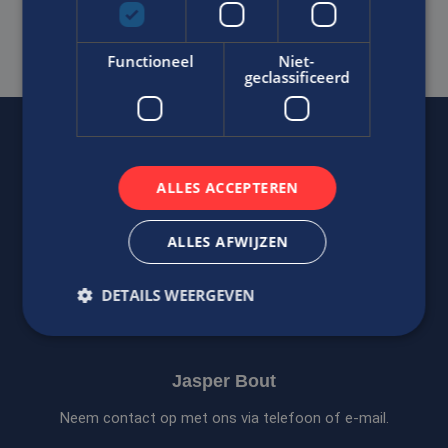
SOLLICITEER DIRECT
Functioneel
Niet-
geclassificeerd
Of regel het
met Jasper.
ALLES ACCEPTEREN
ALLES AFWIJZEN
DETAILS WEERGEVEN
Strikt noodzakelijk
Prestatie
Targeting
Jasper Bout
Functioneel
Niet-geclassificeerd
Neem contact op met ons via telefoon of e-mail.
Strikt noodzakelijke cookies maken de