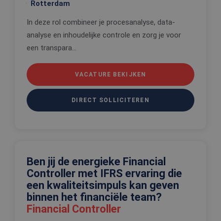
door de Co
Rotterdam
Script.com-
om de
In deze rol combineer je procesanalyse, data-
cookievoo
van bezoek
analyse en inhoudelijke controle en zorg je voor
onthouden
cookie-ba
een transpara...
van Cookie
Script.com 
noodzakeli
correct te 
VACATURE BEKIJKEN
_tt_enable_cookie
.edis.nl
2 maanden 4
Deze cooki
weken
wordt gebr
om de
DIRECT SOLLICITEREN
voorkeure
de gebruik
betrekking 
Google Privacy Policy
gebruik va
cookies op
website te
onthouden
Ben jij de energieke Financial
PHPSESSID
Sessie
Cookie
PHP.net
gegenereer
www.edis.nl
Controller met IFRS ervaring die
applicaties
een kwaliteitsimpuls kan geven
basis van 
taal. Dit is
binnen het financiële team?
identificat
algemene
Financial Controller
doeleinden
wordt gebr