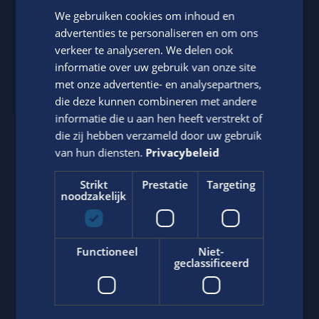
We gebruiken cookies om inhoud en
advertenties te personaliseren en om ons
Of regel het
met Sam.
verkeer te analyseren. We delen ook
informatie over uw gebruik van onze site
met onze advertentie- en analysepartners,
die deze kunnen combineren met andere
informatie die u aan hen heeft verstrekt of
die zij hebben verzameld door uw gebruik
van hun diensten.
Privacybeleid
Strikt
Prestatie
Targeting
Sam Boonen
noodzakelijk
Neem contact op met ons via telefoon of e-mail.
+31643518260
Functioneel
Niet-
geclassificeerd
Stuur
WhatsApp bericht
s.boonen@edis.nl