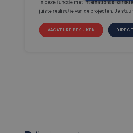
In deze functie met internationaal karakter
juiste realisatie van de projecten. Je stuurt
S
Strikt noodzakelijke
accountbeheer. De we
VACATURE BEKIJKEN
DIRECT
Naam
CookieScriptConse
_tt_enable_cookie
PHPSESSID
Naam
Naam
ttcsid