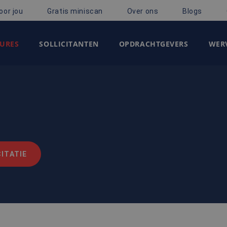
oor jou
Gratis miniscan
Over ons
Blogs
URES
SOLLICITANTEN
OPDRACHTGEVERS
WERV
ITATIE