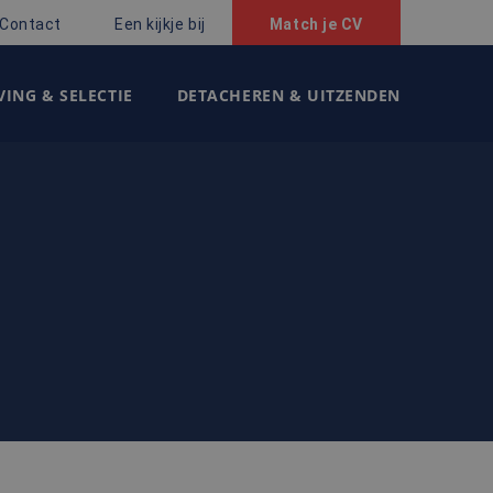
Contact
Een kijkje bij
Match je CV
ING & SELECTIE
DETACHEREN & UITZENDEN