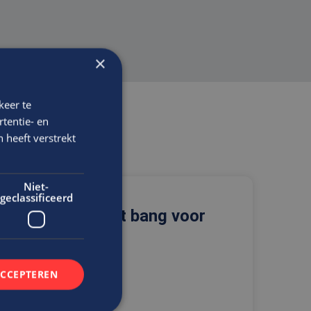
×
keer te
tentie- en
 heeft verstrekt
Niet-
geclassificeerd
ngsgericht en niet bang voor
or
ACCEPTEREN