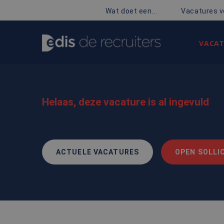
Wat doet een...
Vacatures v
VACAT
Helaas, deze vacature is al ingevuld
ACTUELE VACATURES
OPEN SOLLIC