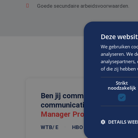
Goede secundaire arbeidsvoorwaarden.
Deze websit
We gebruiken coo
analyseren. We de
analysepartners,
of die zij hebbe
Strikt
noodzakelijk
Ben jij commercieel, technis
communicatief vaardig en re
Manager Projecten
DETAILS WE
WTB/ E
HBO
Breda