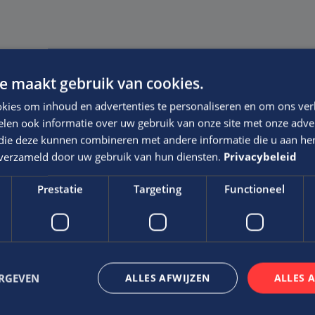
e maakt gebruik van cookies.
kies om inhoud en advertenties te personaliseren en om ons ver
len ook informatie over uw gebruik van onze site met onze adver
 die deze kunnen combineren met andere informatie die u aan hen
Gerelateerde vacatures
n verzameld door uw gebruik van hun diensten.
Privacybeleid
Prestatie
Targeting
Functioneel
ch,
Ben jij oplossi
presentatief?
een uitdaging?
Senior calculat
ERGEVEN
ALLES AFWIJZEN
ALLES 
Veghel