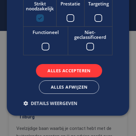
j.bout@edis.nl
Strikt
Prestatie
Targeting
noodzakelijk
Functioneel
Niet-
geclassificeerd
Gerelateerde vacatures
Ben jij in staat de internationale
ALLES ACCEPTEREN
contacten te onderhouden?
Commercieel Medewerker
ALLES AFWIJZEN
Binnendienst
Office
DETAILS WEERGEVEN
MBO
Tilburg
Veelzijdige baan waarbij je contact hebt met de
Strikt noodzakelijk
Prestatie
Targeting