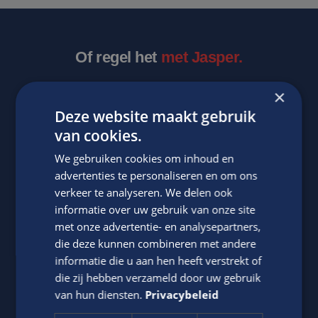
Of regel het
met Jasper.
×
Deze website maakt gebruik
van cookies.
We gebruiken cookies om inhoud en
advertenties te personaliseren en om ons
verkeer te analyseren. We delen ook
informatie over uw gebruik van onze site
Jasper Bout
met onze advertentie- en analysepartners,
Neem contact op met ons via telefoon of e-mail.
die deze kunnen combineren met andere
informatie die u aan hen heeft verstrekt of
06-22790494
die zij hebben verzameld door uw gebruik
Stuur
WhatsApp bericht
van hun diensten.
Privacybeleid