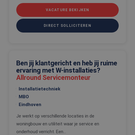
gebruikersaanmelding en accountbeheer. De
website kan niet goed worden gebruikt zonder de
VACATURE BEKIJKEN
strikt noodzakelijke cookies.
Aanbieder
/
Naam
Vervaldatum
Omschrijv
DIRECT SOLLICITEREN
Domein
CookieScriptConsent
4 weken 2
Deze cooki
CookieScript
dagen
wordt gebr
www.edis.nl
door de Co
Script.com-
om de
cookievoo
van bezoek
Ben jij klantgericht en heb jij ruime
onthouden
ervaring met W-installaties?
cookie-ba
van Cookie
Allround Servicemonteur
Script.com 
noodzakeli
correct te 
Installatietechniek
_tt_enable_cookie
.edis.nl
2 maanden 4
Deze cooki
MBO
weken
wordt gebr
om de
Eindhoven
voorkeure
de gebruik
Je werkt op verschillende locaties in de
betrekking 
Google Privacy Policy
gebruik va
woningbouw en utiliteit waar je service en
cookies op
website te
onderhoud verricht. Een...
onthouden