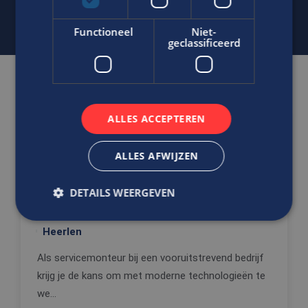
Functioneel
Niet-
geclassificeerd
Gerelateerde vacatures
ALLES ACCEPTEREN
Ben jij een technisch talent met
een passie voor onderhoud en
ALLES AFWIJZEN
reparatie
Servicemonteur
DETAILS WEERGEVEN
WTB/ E
Heerlen
Strikt noodzakelijk
Prestatie
Targeting
Als servicemonteur bij een vooruitstrevend bedrijf
Functioneel
Niet-geclassificeerd
krijg je de kans om met moderne technologieën te
we...
Strikt noodzakelijke cookies maken de
kernfunctionaliteiten van de website mogelijk, zoals