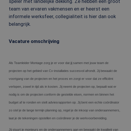
speler met landelijke dekking. Ze hebben een groot
team van ervaren vakmensen en er heerst een
informele werksfeer, collegialiteit is hier dan ook
belangrijk.
Vacature omschrijving
Als Teamleider Montage zorg je er voor dat jij samen met jouw team de
projecten op het gebied van Cv-installaties succesvol afrondt.
Jij bewaakt de
voortgang van de projecten en het proces en zorgt er voor dat ze efficiënt
verlopen, zowel in tijd als in kosten. Jij neemt de projecten op, bepaalt wat er
nodig is om de projecten conform de gestelde eisen, normen en binnen het
budget af te ronden en stelt adviesrapporten op. Jij bent een echte coördinator
zo stel je de lange termijn planning op, regel je de inkoop van onderaannemers,
laat je de tekeningen opstellen en coördineer je de werkvoorbereiding.
Jij stuurt je monteurs en de onderaannemers aan en bewaakt de kwaliteit van