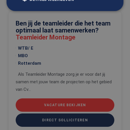
Gerelateerde vacatures
Ben jij de teamleider die het team
Strikt noodzakelijk
Prestatie
Targeting
optimaal laat samenwerken?
Functioneel
Niet-geclassificeerd
Teamleider Montage
Strikt noodzakelijke cookies maken de
kernfunctionaliteiten van de website mogelijk, zoals
WTB/ E
gebruikersaanmelding en accountbeheer. De
MBO
website kan niet goed worden gebruikt zonder de
strikt noodzakelijke cookies.
Rotterdam
Aanbieder
/
Naam
Vervaldatum
Omschrijv
Domein
Als Teamleider Montage zorg je er voor dat jij
samen met jouw team de projecten op het gebied
CookieScriptConsent
4 weken 2
Deze cooki
CookieScript
dagen
wordt gebr
www.edis.nl
van Cv...
door de Co
Script.com-
om de
cookievoo
VACATURE BEKIJKEN
van bezoek
onthouden
cookie-ba
van Cookie
DIRECT SOLLICITEREN
Script.com 
noodzakeli