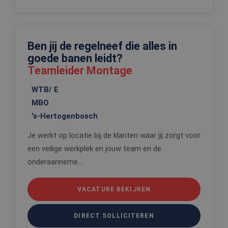
correct te 
_tt_enable_cookie
.edis.nl
2 maanden 4
Deze cooki
weken
wordt gebr
om de
voorkeure
Ben jij de regelneef die alles in
de gebruik
betrekking 
goede banen leidt?
Google Privacy Policy
gebruik va
cookies op
Teamleider Montage
website te
onthouden
WTB/ E
PHPSESSID
Sessie
Cookie
PHP.net
gegenereer
MBO
www.edis.nl
applicaties
's-Hertogenbosch
basis van 
taal. Dit is
identificat
Je werkt op locatie bij de klanten waar jij zorgt voor
algemene
doeleinden
een veilige werkplek en jouw team en de
wordt gebr
om variabe
onderaanneme...
van
gebruikerss
te onderh
Het is nor
VACATURE BEKIJKEN
gesproken
willekeurig
gegeneree
nummer, h
DIRECT SOLLICITEREN
wordt gebr