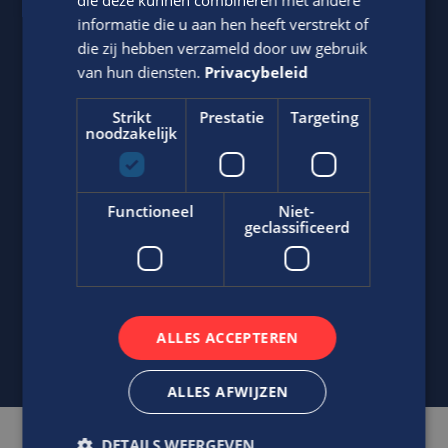
informatie die u aan hen heeft verstrekt of
die zij hebben verzameld door uw gebruik
van hun diensten.
Privacybeleid
Strikt
Prestatie
Targeting
noodzakelijk
Jasper Bout
Neem contact op met ons via telefoon of e-mail.
Functioneel
Niet-
geclassificeerd
06-22790494
Stuur
WhatsApp bericht
j.bout@edis.nl
ALLES ACCEPTEREN
ALLES AFWIJZEN
DETAILS WEERGEVEN