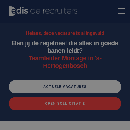
Helaas, deze vacature is al ingevuld
Ben jij de regelneef die alles in goede
banen leidt?
Teamleider Montage in 's-
Hertogenbosch
ACTUELE VACATURES
OPEN SOLLICITATIE