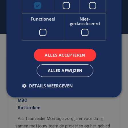
j.bout@edis.nl
Functioneel
Niet-
geclassificeerd
Gerelateerde vacatures
ALLES ACCEPTEREN
Ben jij de teamleider die het team
ALLES AFWIJZEN
optimaal laat samenwerken?
Teamleider Montage
DETAILS WEERGEVEN
WTB/ E
MBO
Rotterdam
Strikt noodzakelijk
Prestatie
Targeting
Functioneel
Niet-geclassificeerd
Als Teamleider Montage zorg je er voor dat jij
samen met jouw team de projecten op het gebied
Strikt noodzakelijke cookies maken de