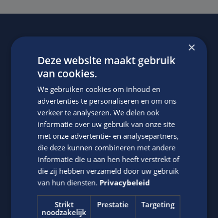
×
Of regel het
met Jasper.
Deze website maakt gebruik
van cookies.
We gebruiken cookies om inhoud en
advertenties te personaliseren en om ons
verkeer te analyseren. We delen ook
informatie over uw gebruik van onze site
met onze advertentie- en analysepartners,
die deze kunnen combineren met andere
Jasper Bout
informatie die u aan hen heeft verstrekt of
Neem contact op met ons via telefoon of e-mail.
die zij hebben verzameld door uw gebruik
van hun diensten.
Privacybeleid
06-22790494
Strikt
Prestatie
Targeting
Stuur
WhatsApp bericht
noodzakelijk