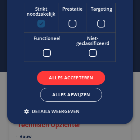
Neem contact op met ons via telefoon of e-mail.
Strikt
Prestatie
Targeting
noodzakelijk
06-22790494
Stuur
WhatsApp bericht
Functioneel
Niet-
j.bout@edis.nl
geclassificeerd
ALLES ACCEPTEREN
Gerelateerde vacatures
ALLES AFWIJZEN
Ben jij de Opzichter met kennis
DETAILS WEERGEVEN
van WTB/E installaties?
Technisch Opzichter
Bouw
Strikt noodzakelijk
Prestatie
Targeting