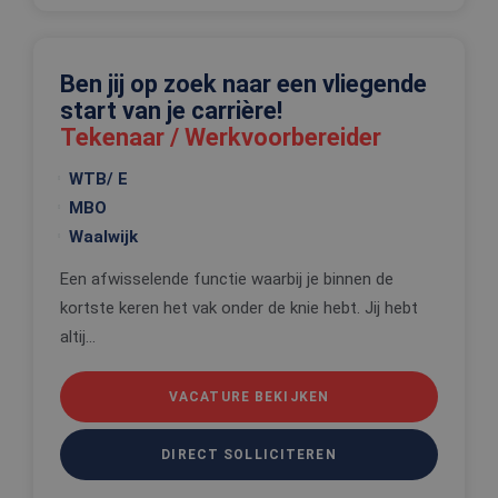
_tt_enable_cookie
.edis.nl
2 maanden 4
Deze cooki
weken
wordt gebr
om de
voorkeure
Ben jij op zoek naar een vliegende
de gebruik
betrekking 
start van je carrière!
Google Privacy Policy
gebruik va
Tekenaar / Werkvoorbereider
cookies op
website te
onthouden
WTB/ E
PHPSESSID
Sessie
Cookie
PHP.net
MBO
gegenereer
www.edis.nl
applicaties
Waalwijk
basis van 
taal. Dit is
identificat
Een afwisselende functie waarbij je binnen de
algemene
kortste keren het vak onder de knie hebt. Jij hebt
doeleinden
wordt gebr
altij...
om variabe
van
gebruikerss
te onderh
VACATURE BEKIJKEN
Het is nor
gesproken
willekeurig
gegeneree
DIRECT SOLLICITEREN
nummer, h
wordt gebr
kan specifi