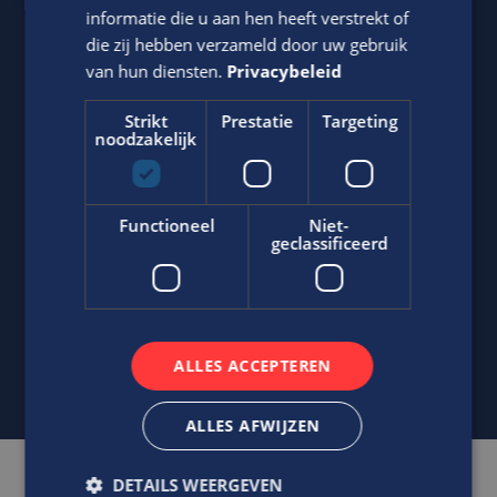
informatie die u aan hen heeft verstrekt of
die zij hebben verzameld door uw gebruik
van hun diensten.
Privacybeleid
Strikt
Prestatie
Targeting
noodzakelijk
Jasper Bout
Neem contact op met ons via telefoon of e-mail.
Functioneel
Niet-
geclassificeerd
06-22790494
Stuur
WhatsApp bericht
j.bout@edis.nl
ALLES ACCEPTEREN
ALLES AFWIJZEN
DETAILS WEERGEVEN
Gerelateerde vacatures