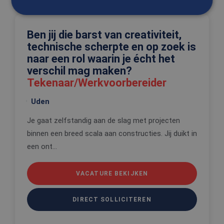
Ben jij die barst van creativiteit,
Strikt noodzakelijk
Prestatie
Targeting
technische scherpte en op zoek is
Functioneel
Niet-geclassificeerd
naar een rol waarin je écht het
Strikt noodzakelijke cookies maken de
verschil mag maken?
kernfunctionaliteiten van de website mogelijk, zoals
Tekenaar/Werkvoorbereider
gebruikersaanmelding en accountbeheer. De
website kan niet goed worden gebruikt zonder de
strikt noodzakelijke cookies.
Uden
Aanbieder
/
Naam
Vervaldatum
Omschrijv
Je gaat zelfstandig aan de slag met projecten
Domein
binnen een breed scala aan constructies. Jij duikt in
CookieScriptConsent
4 weken 2
Deze cooki
CookieScript
dagen
wordt gebr
www.edis.nl
een ont...
door de Co
Script.com-
om de
cookievoo
VACATURE BEKIJKEN
van bezoek
onthouden
cookie-ba
DIRECT SOLLICITEREN
van Cookie
Script.com 
noodzakeli
correct te 