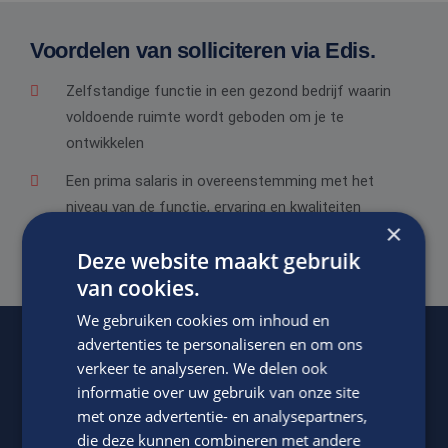
Voordelen van solliciteren via Edis.
Zelfstandige functie in een gezond bedrijf waarin
voldoende ruimte wordt geboden om je te
ontwikkelen
Een prima salaris in overeenstemming met het
niveau van de functie, ervaring en kwaliteiten
×
Goede secundaire arbeidsvoorwaarden.
Deze website maakt gebruik
van cookies.
We gebruiken cookies om inhoud en
advertenties te personaliseren en om ons
verkeer te analyseren. We delen ook
Of regel het
met Jasper.
informatie over uw gebruik van onze site
met onze advertentie- en analysepartners,
die deze kunnen combineren met andere