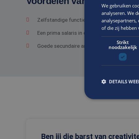
Voordelen van solliciteren 
We gebruiken coo
analyseren. We de
Zelfstandige functie in een gezond bedrij
analysepartners,
of die zij hebbe
Een prima salaris in overeenstemming met he
Strikt
Goede secundaire arbeidsvoorwaarden.
noodzakelijk
DETAILS WE
S
Strikt noodzakelijke
accountbeheer. De we
Ben jij die barst van creativit