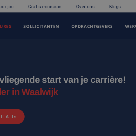
oor jou
Gratis miniscan
Over ons
Blogs
URES
SOLLICITANTEN
OPDRACHTGEVERS
WERV
liegende start van je carrière!
er in Waalwijk
ITATIE