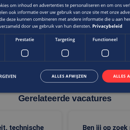
via Edis.
kies om inhoud en advertenties te personaliseren en om ons ver
len ook informatie over uw gebruik van onze site met onze adver
f waarin voldoende ruimte wordt geboden om je te ontwikkel
 die deze kunnen combineren met andere informatie die u aan hen
n verzameld door uw gebruik van hun diensten.
Privacybeleid
t niveau van de functie, ervaring en kwaliteiten
Prestatie
Targeting
Functioneel
ERGEVEN
ALLES AFWIJZEN
ALLES 
Gerelateerde vacatures
trikt noodzakelijk
Prestatie
Targeting
Functioneel
Niet-geclassificee
 cookies maken de kernfunctionaliteiten van de website mogelijk, zoals gebruikersaanm
bsite kan niet goed worden gebruikt zonder de strikt noodzakelijke cookies.
eit, technische
Ben jij op zoek
Aanbieder
/