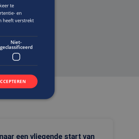
keer te
tentie- en
en
 heeft verstrekt
Niet-
geclassificeerd
ACCEPTEREN
rd
elding en
 naar een vliegende start van