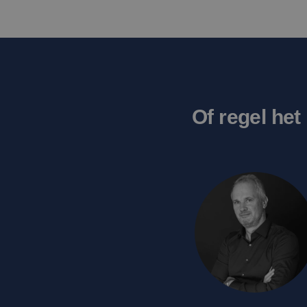
.c.bi
MR
Micro
Corpo
.c.bi
_gid
SM
.c.cla
ANONCHK
Micro
_ga_5VXMMBGVJB
Corpo
Of regel het
.c.cla
_ttp
_clsk
Micro
.edis.
_ttp
_fbp
Meta
Platf
Inc.
.edis.
_clck
.edis.
MUID
Micro
Corpo
.bing