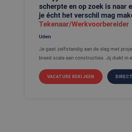
Naam
scherpte en op zoek is naar e
CookieScriptConse
je écht het verschil mag ma
Tekenaar/Werkvoorbereider
_tt_enable_cookie
Uden
PHPSESSID
Je gaat zelfstandig aan de slag met proj
breed scala aan constructies. Jij duikt in e
VACATURE BEKIJKEN
DIRECT
Naam
Naam
ttcsid
Aanbi
Naam
Dome
ttcsid_C6SUN10SD
_gat_UA-
108013010-1
MUID
Micro
Corpo
.clari
_ga
SRM_B
Micro
Corpo