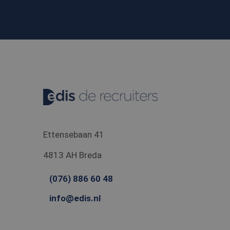
MR
Micro
Corpo
.c.cla
_gcl_au
Googl
.edis.
Ettensebaan 41
4813 AH Breda
(076) 886 60 48
info@edis.nl