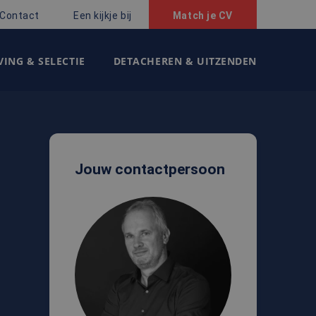
Contact
Een kijkje bij
Match je CV
ING & SELECTIE
DETACHEREN & UITZENDEN
Jouw contactpersoon