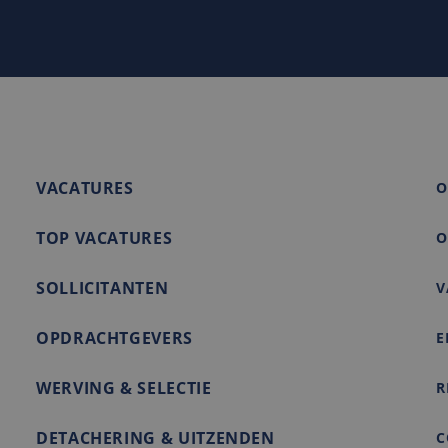
1 week
Dit is een Microsoft MSN 1st party cookie die we gebruiken
soft
de website voor interne analyses te meten.
ration
rity.ms
2 maanden 4
Deze cookie wordt ingesteld door Doubleclick en voert infor
e LLC
weken
de eindgebruiker de website gebruikt en over eventuele adve
nl
eindgebruiker heeft gezien voordat hij de genoemde websit
VACATURES
O
TOP VACATURES
O
SOLLICITANTEN
V
OPDRACHTGEVERS
E
WERVING & SELECTIE
R
DETACHERING & UITZENDEN
C