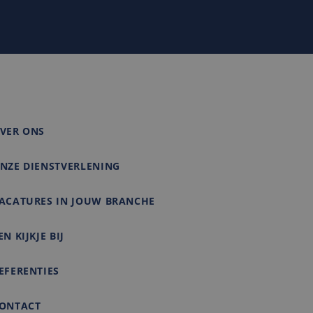
 om het gebruik van
matie uit over hoe
rtenties die de
e bezocht.
VER ONS
NZE DIENSTVERLENING
ACATURES IN JOUW BRANCHE
EN KIJKJE BIJ
EFERENTIES
ONTACT