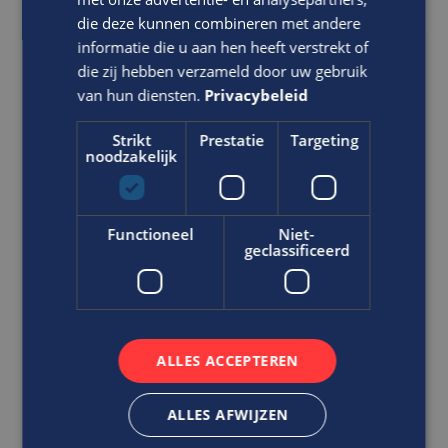
die deze kunnen combineren met andere
informatie die u aan hen heeft verstrekt of
Ben jij iemand die graag midden in
die zij hebben verzameld door uw gebruik
de actie werkt, maar tegelijk zorgt
van hun diensten.
Privacybeleid
dat alles administratief strak en
overzichtelijk blijft?
Strikt
Prestatie
Targeting
noodzakelijk
Administratief Medewerker
projecten
Bouw
Functioneel
Niet-
MBO
geclassificeerd
Vlissingen
Als administratieve kracht op projecten ben jij de
spil tussen de uitvoering en de administratie. Je
ALLES ACCEPTEREN
werkt ...
ALLES AFWIJZEN
VACATURE BEKIJKEN