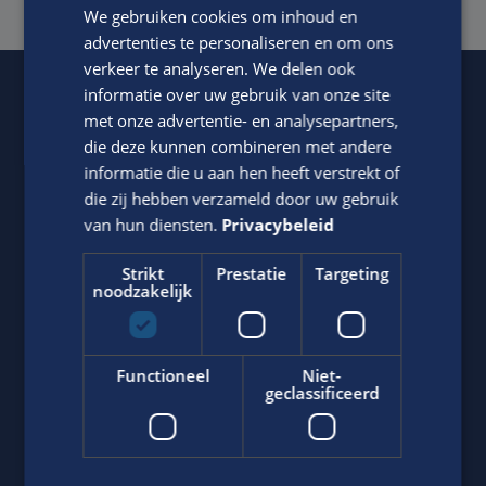
We gebruiken cookies om inhoud en
advertenties te personaliseren en om ons
verkeer te analyseren. We delen ook
informatie over uw gebruik van onze site
met onze advertentie- en analysepartners,
Of regel het
met Jasper.
die deze kunnen combineren met andere
informatie die u aan hen heeft verstrekt of
die zij hebben verzameld door uw gebruik
van hun diensten.
Privacybeleid
Strikt
Prestatie
Targeting
noodzakelijk
Jasper Bout
Functioneel
Niet-
geclassificeerd
Neem contact op met ons via telefoon of e-mail.
06-22790494
Stuur
WhatsApp bericht