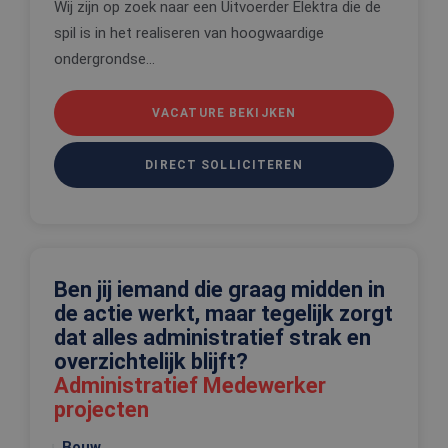
Wij zijn op zoek naar een Uitvoerder Elektra die de
Script.com-
om de
spil is in het realiseren van hoogwaardige
cookievoo
van bezoek
ondergrondse...
onthouden
cookie-ba
van Cookie
Script.com 
VACATURE BEKIJKEN
noodzakeli
correct te 
DIRECT SOLLICITEREN
_tt_enable_cookie
.edis.nl
2 maanden 4
Deze cooki
weken
wordt gebr
om de
voorkeure
de gebruik
betrekking 
Google Privacy Policy
gebruik va
cookies op
website te
Ben jij iemand die graag midden in
onthouden
de actie werkt, maar tegelijk zorgt
PHPSESSID
Sessie
Cookie
PHP.net
dat alles administratief strak en
gegenereer
www.edis.nl
applicaties
overzichtelijk blijft?
basis van 
taal. Dit is
Administratief Medewerker
identificat
projecten
algemene
doeleinden
wordt gebr
Bouw
om variabe