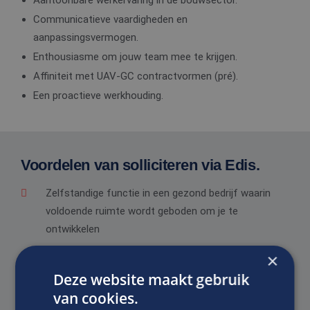
Aantoonbare werkervaring in de bouwsector.
Communicatieve vaardigheden en
aanpassingsvermogen.
Enthousiasme om jouw team mee te krijgen.
Affiniteit met UAV-GC contractvormen (pré).
Een proactieve werkhouding.
Voordelen van solliciteren via Edis.
Zelfstandige functie in een gezond bedrijf waarin
voldoende ruimte wordt geboden om je te
ontwikkelen
Een prima salaris in overeenstemming met het
×
niveau van de functie, ervaring en kwaliteiten
Deze website maakt gebruik
van cookies.
Goede secundaire arbeidsvoorwaarden.