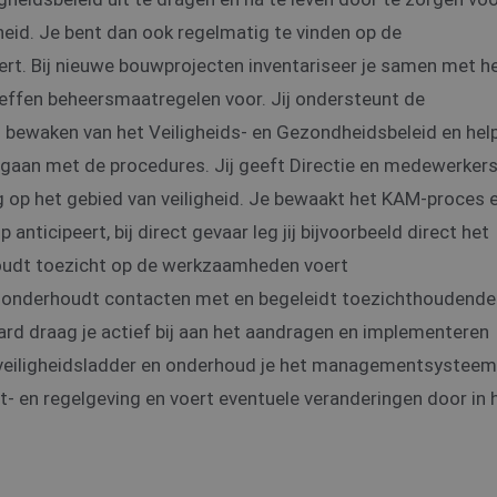
heid. Je bent dan ook regelmatig te vinden op de
oert. Bij nieuwe bouwprojecten inventariseer je samen met h
 treffen beheersmaatregelen voor. Jij ondersteunt de
en bewaken van het Veiligheids- en Gezondheidsbeleid en hel
gaan met de procedures. Jij geeft Directie en medewerker
g op het gebied van veiligheid. Je bewaakt het KAM-proces 
 anticipeert, bij direct gevaar leg jij bijvoorbeeld direct het
houdt toezicht op de werkzaamheden voert
Je onderhoudt contacten met en begeleidt toezichthoudende
aard draag je actief bij aan het aandragen en implementeren
e veiligheidsladder en onderhoud je het managementsysteem
t- en regelgeving en voert eventuele veranderingen door in 