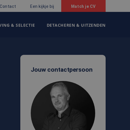
Contact
Een kijkje bij
Match je CV
ING & SELECTIE
DETACHEREN & UITZENDEN
Jouw contactpersoon