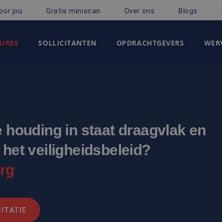
oor jou
Gratis miniscan
Over ons
Blogs
URES
SOLLICITANTEN
OPDRACHTGEVERS
WERV
e houding in staat draagvlak en
 het veiligheidsbeleid?
urg
ITATIE