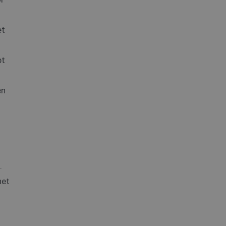
et
pt
s
en
.
het