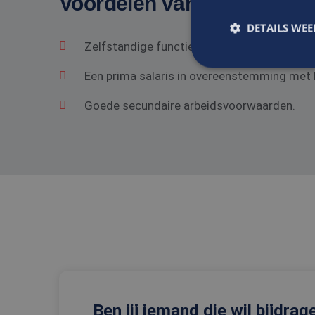
Voordelen van solliciteren 
DETAILS WE
Zelfstandige functie in een gezond bedrij
Een prima salaris in overeenstemming met he
S
Goede secundaire arbeidsvoorwaarden.
Strikt noodzakelijke
accountbeheer. De we
Naam
CookieScriptConse
_tt_enable_cookie
PHPSESSID
Ben jij iemand die wil bijdrag