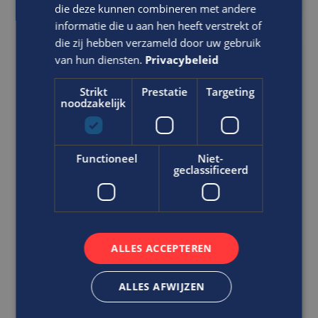
die deze kunnen combineren met andere
informatie die u aan hen heeft verstrekt of
die zij hebben verzameld door uw gebruik
van hun diensten.
Privacybeleid
Ben jij stressbestendig,
kostenbewust en in staat
Strikt
Prestatie
Targeting
efficiënt te plannen?
noodzakelijk
Hoofd Werkvoorbereiding
Bouw
Functioneel
Niet-
HBO
geclassificeerd
Helmond
Jij bent de schakel tussen verkoop en productie
geeft leiding aan een team van werkvoorbereiders
in de util...
ALLES ACCEPTEREN
VACATURE BEKIJKEN
ALLES AFWIJZEN