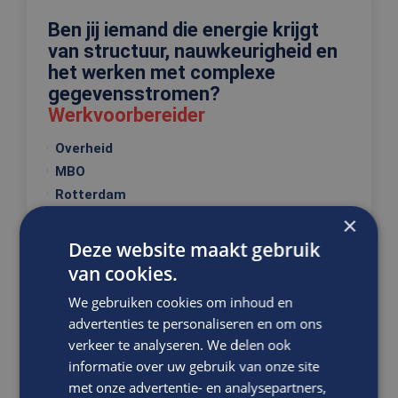
Ben jij iemand die energie krijgt
van structuur, nauwkeurigheid en
het werken met complexe
gegevensstromen?
Werkvoorbereider
Overheid
MBO
Rotterdam
×
Jij bent van het verzamelen, verwerken en beheren
Deze website maakt gebruik
van data rondom vastgoedobjecten. Van kantoren
van cookies.
en winkels...
We gebruiken cookies om inhoud en
advertenties te personaliseren en om ons
VACATURE BEKIJKEN
verkeer te analyseren. We delen ook
informatie over uw gebruik van onze site
DIRECT SOLLICITEREN
met onze advertentie- en analysepartners,