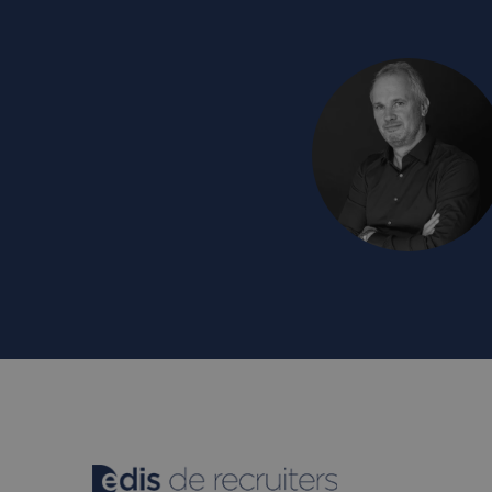
SM
.c.cla
ANONCHK
Micro
_ga_5VXMMBGVJB
Corpo
.c.cla
_ttp
_clsk
Micro
.edis.
_ttp
_fbp
Meta
Platf
Inc.
.edis.
_clck
.edis.
MUID
Micro
Corpo
.bing
MR
Micro
Corpo
.c.cla
_gcl_au
Googl