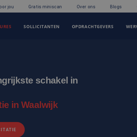
oor jou
Gratis miniscan
Over ons
Blogs
URES
SOLLICITANTEN
OPDRACHTGEVERS
WERV
ngrijkste schakel in
e in Waalwijk
ITATIE