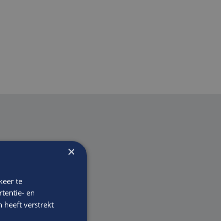
×
en
keer te
tentie- en
 heeft verstrekt