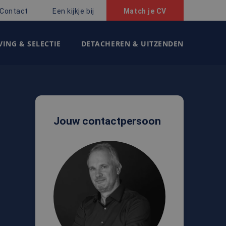
Contact
Een kijkje bij
Match je CV
ING & SELECTIE
DETACHEREN & UITZENDEN
Jouw contactpersoon