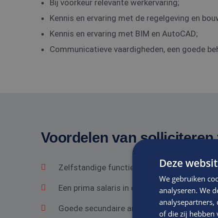
Bij voorkeur relevante werkervaring;
Kennis en ervaring met de regelgeving en bou
Kennis en ervaring met BIM en AutoCAD;
Communicatieve vaardigheden, een goede behe
Voordelen van solliciteren 
Deze websit
Zelfstandige functie in een gezond bedrij
We gebruiken coo
Een prima salaris in overeenstemming met he
analyseren. We de
analysepartners,
Goede secundaire arbeidsvoorwaarden.
of die zij hebbe