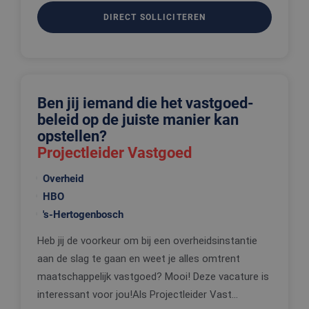
Doubleclick en voert
informatie uit over
DIRECT SOLLICITEREN
hoe de eindgebruiker
de website gebruikt
en over eventuele
advertenties die de
eindgebruiker heeft
gezien voordat hij de
genoemde website
bezocht.
Ben jij iemand die het vastgoed-
beleid op de juiste manier kan
opstellen?
Projectleider Vastgoed
Overheid
HBO
's-Hertogenbosch
Heb jij de voorkeur om bij een overheidsinstantie
aan de slag te gaan en weet je alles omtrent
maatschappelijk vastgoed? Mooi! Deze vacature is
interessant voor jou!Als Projectleider Vast...