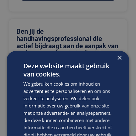
Ben jij de
handhavingsprofessional die
actief bijdraagt aan de aanpak van
ondermijnende criminaliteit?
×
BOA Ondermijning
Deze website maakt gebruik
Overheid
van cookies.
Rotterdam
We gebruiken cookies om inhoud en
advertenties te personaliseren en om ons
In deze rol werk je binnen een expertteam toezicht
verkeer te analyseren. We delen ook
en handhaving en draag je bij aan de bestrijding van
informatie over uw gebruik van onze site
ondermijnende criminaliteit in verschillende
met onze advertentie- en analysepartners,
gemeenten. Jouw werkzaamheden:Uitvoere...
die deze kunnen combineren met andere
informatie die u aan hen heeft verstrekt of
VACATURE BEKIJKEN
die zij hebben verzameld door uw gebruik