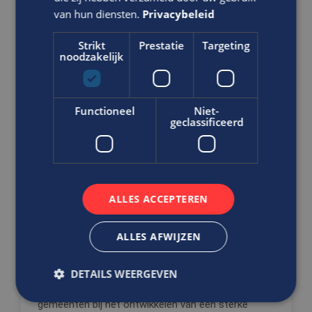
van hun diensten.
Privacybeleid
DIRECT SOLLICITEREN
Strikt
Prestatie
Targeting
noodzakelijk
Ben jij de analytische professional
Functioneel
Niet-
geclassificeerd
die met data en onderzoek
georganiseerde criminaliteit helpt
bestrijden?
Analist gemeentelijke intelligence
ALLES ACCEPTEREN
Overheid
HBO
ALLES AFWIJZEN
Rotterdam
In deze rol voer je diepgaande analyses uit naar
DETAILS WEERGEVEN
ondermijnende criminaliteit en ondersteun je
gemeenten bij het ontwikkelen van een sterke