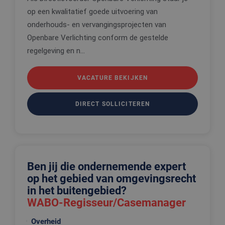
om de
op een kwalitatief goede uitvoering van
voorkeure
de gebruik
onderhouds- en vervangingsprojecten van
betrekking 
Google Privacy Policy
gebruik va
Openbare Verlichting conform de gestelde
cookies op
website te
regelgeving en n...
onthouden
PHPSESSID
Sessie
Cookie
PHP.net
gegenereer
www.edis.nl
VACATURE BEKIJKEN
applicaties
basis van 
taal. Dit is
identificat
DIRECT SOLLICITEREN
algemene
doeleinden
wordt gebr
om variabe
van
gebruikerss
te onderh
Het is nor
Ben jij die ondernemende expert
gesproken
willekeurig
op het gebied van omgevingsrecht
gegeneree
nummer, h
in het buitengebied?
wordt gebr
WABO-Regisseur/Casemanager
kan specifi
voor de sit
een goed
Overheid
voorbeeld 