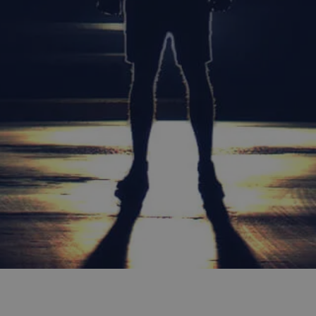
n en de
trokkenheid op de
onaliteit te
 unieke gebruikers-
ipts. Algemeen wordt
e Microsoft-
 om het gebruik van
matie uit over hoe
rtenties die de
e bezocht.