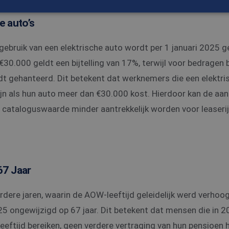
he auto’s
trikt noodzakelijk
Prestatie
Targeting
Functioneel
Niet-geclassificee
végebruik van een elektrische auto wordt per 1 januari 2025 g
 cookies maken de kernfunctionaliteiten van de website mogelijk, zoals gebruikersaanm
bsite kan niet goed worden gebruikt zonder de strikt noodzakelijke cookies.
30.000 geldt een bijtelling van 17%, terwijl voor bedragen
Aanbieder
/
dt gehanteerd. Dit betekent dat werknemers die een elektris
Vervaldatum
Omschrijving
Domein
ijn als hun auto meer dan €30.000 kost. Hierdoor kan de aan
nt
4 weken 2
Deze cookie wordt gebruikt door de Cookie-Scrip
CookieScript
dagen
cookievoorkeuren van bezoekers te onthouden. 
www.edis.nl
 cataloguswaarde minder aantrekkelijk worden voor leaserij
van Cookie-Script.com is noodzakelijk om correct
.edis.nl
2 maanden 4
Deze cookie wordt gebruikt om de voorkeuren va
weken
betrekking tot het gebruik van cookies op de we
Sessie
Cookie gegenereerd door applicaties op basis van 
PHP.net
een identificator voor algemene doeleinden die 
www.edis.nl
variabelen van gebruikerssessies te onderhouden
 67 Jaar
gesproken een willekeurig gegenereerd nummer,
gebruikt, kan specifiek zijn voor de site, maar ee
Google Privacy Policy
het behouden van een ingelogde status voor een
pagina's.
rdere jaren, waarin de AOW-leeftijd geleidelijk werd verhoogd
25 ongewijzigd op 67 jaar. Dit betekent dat mensen die in 
Aanbieder
/
Domein
Vervaldatum
eeftijd bereiken, geen verdere vertraging van hun pensioen