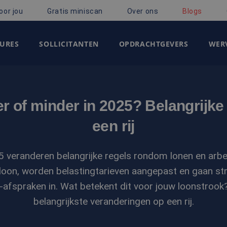
oor jou
Gratis miniscan
Over ons
Blogs
URES
SOLLICITANTEN
OPDRACHTGEVERS
WERV
eer of minder in 2025? Belangrijk
een rij
5 veranderen belangrijke regels rondom lonen en ar
loon, worden belastingtarieven aangepast en gaan st
-afspraken in. Wat betekent dit voor jouw loonstrook
belangrijkste veranderingen op een rij.