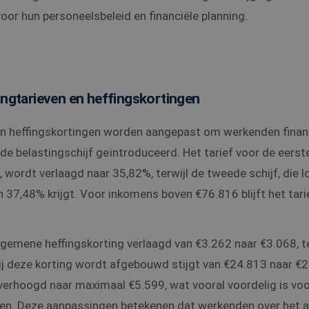
oor hun personeelsbeleid en financiële planning.
ingtarieven en heffingskortingen
en heffingskortingen worden aangepast om werkenden finan
e belastingschijf geïntroduceerd. Het tarief voor de eerste 
wordt verlaagd naar 35,82%, terwijl de tweede schijf, die 
n 37,48% krijgt. Voor inkomens boven €76.816 blijft het tar
gemene heffingskorting verlaagd van €3.262 naar €3.068, te
 deze korting wordt afgebouwd stijgt van €24.813 naar €2
verhoogd naar maximaal €5.599, wat vooral voordelig is v
en. Deze aanpassingen betekenen dat werkenden over het 