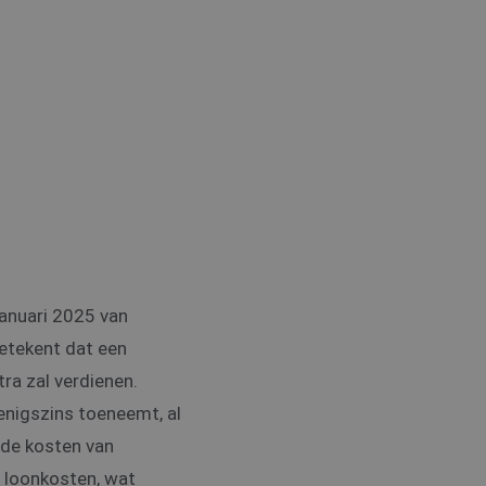
januari 2025 van
betekent dat een
ra zal verdienen.
enigszins toeneemt, al
nde kosten van
 loonkosten, wat