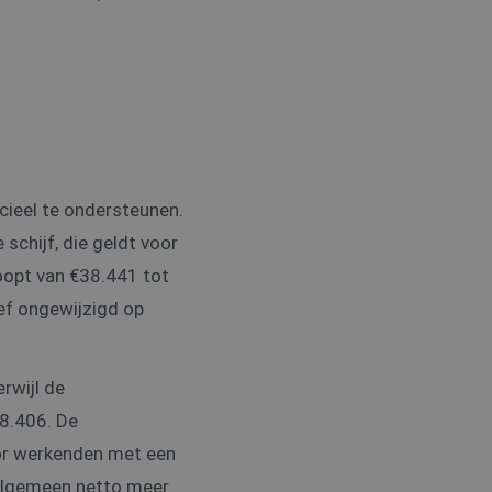
cieel te ondersteunen.
schijf, die geldt voor
loopt van €38.441 tot
ief ongewijzigd op
rwijl de
8.406. De
oor werkenden met een
algemeen netto meer