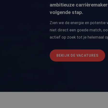
Inc.
ambitieuze carrièremaker
.edis.
volgende stap.
_clck
.edis.
Zien we de energie en potentie
MUID
Micro
niet direct een goede match, oo
Corpo
.bing
actief op zoek tot je helemaal op
MR
Micro
Corpo
.c.cla
BEKIJK DE VACATURES
_gcl_au
Googl
.edis.