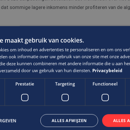
 dat sommige lagere inkomens minder profiteren van de a
e maakt gebruik van cookies.
kies om inhoud en advertenties te personaliseren en om ons ver
erkvergoeding
len ook informatie over uw gebruik van onze site met onze adver
 die deze kunnen combineren met andere informatie die u aan hen
kvergoeding wordt per 1 januari 2025 verhoogd van €2,35 na
n verzameld door uw gebruik van hun diensten.
Privacybeleid
 aanpassing, voornamelijk gebaseerd op inflatiecorrectie. Hoe
p het totale inkomen van werknemers, kan het op jaarbasis t
Prestatie
Targeting
Functioneel
wie regelmatig thuiswerkt. Het is echter belangrijk te bena
ze vergoeding toe te kennen, al wordt het door veel bedrijven
aire arbeidsvoorwaarden.
ERGEVEN
ALLES AFWIJZEN
ALLES 