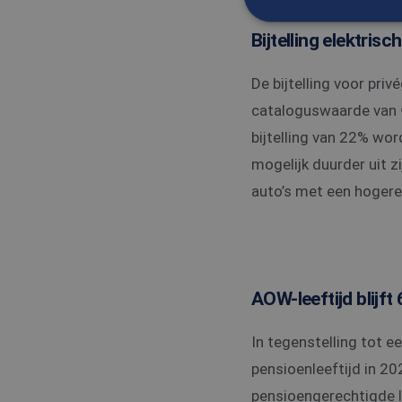
Bijtelling elektrisc
S
De bijtelling voor pri
Strikt noodzakelijke
accountbeheer. De we
cataloguswaarde van €
bijtelling van 22% wor
Naam
mogelijk duurder uit z
CookieScriptConse
auto’s met een hogere
_tt_enable_cookie
PHPSESSID
AOW-leeftijd blijft
In tegenstelling tot ee
pensioenleeftijd in 20
Naam
pensioengerechtigde l