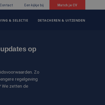
Contact
Een kijkje bij
Match je CV
ING & SELECTIE
DETACHEREN & UITZENDEN
e updates op
beidsvoorwaarden. Zo
rengere regelgeving
? We zetten de