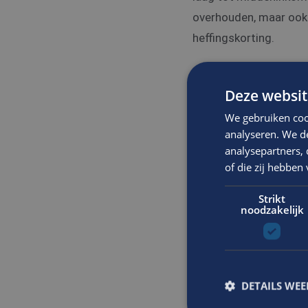
overhouden, maar ook
heffingskorting.
Deze websit
We gebruiken coo
Verhoging thuisw
analyseren. We de
analysepartners,
De onbelaste thuiswer
of die zij hebbe
is een relatief kleine
weinig impact heeft o
Strikt
noodzakelijk
euro’s opleveren voor 
niet verplicht zijn de
aantrekkelijke secund
DETAILS WE