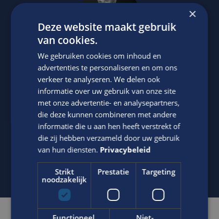
×
Deze website maakt gebruik
van cookies.
We gebruiken cookies om inhoud en
advertenties te personaliseren en om ons
Jasper Bout
verkeer te analyseren. We delen ook
informatie over uw gebruik van onze site
Neem contact op met ons via telefoon of e-mail.
met onze advertentie- en analysepartners,
06-22790494
die deze kunnen combineren met andere
informatie die u aan hen heeft verstrekt of
Stuur
WhatsApp bericht
die zij hebben verzameld door uw gebruik
j.bout@edis.nl
van hun diensten.
Privacybeleid
Strikt
Prestatie
Targeting
noodzakelijk
Functioneel
Niet-