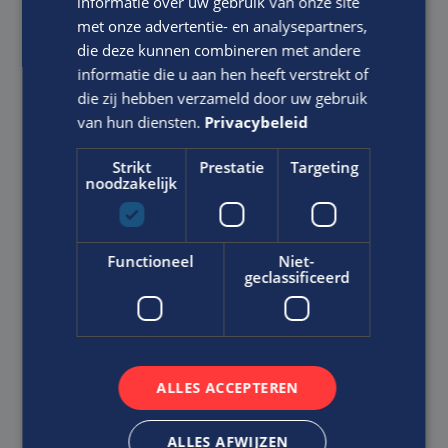
informatie over uw gebruik van onze site
Ben jij een gedreven
met onze advertentie- en analysepartners,
werkvoorbereider met ervaring in
die deze kunnen combineren met andere
de afbouw en wil je werken bij een
informatie die u aan hen heeft verstrekt of
bedrijf waar jouw talenten worden
die zij hebben verzameld door uw gebruik
erkend en gewaardeerd?
van hun diensten.
Privacybeleid
Werkvoorbereider
Strikt
Prestatie
Targeting
Bouw
noodzakelijk
MBO
BREDA
Functioneel
Niet-
Als Werkvoorbereider in de afbouw ben je
geclassificeerd
verantwoordelijk voor het voorbereiden van
projecten in de afbouw....
VACATURE BEKIJKEN
ALLES ACCEPTEREN
DIRECT SOLLICITEREN
ALLES AFWIJZEN