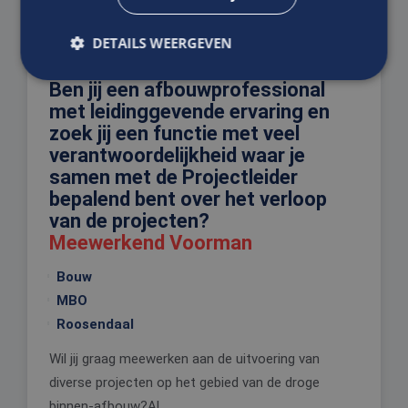
DETAILS WEERGEVEN
Ben jij een afbouwprofessional
met leidinggevende ervaring en
Strikt noodzakelijk
Prestatie
Targeting
zoek jij een functie met veel
Functioneel
Niet-geclassificeerd
verantwoordelijkheid waar je
samen met de Projectleider
Strikt noodzakelijke cookies maken de
kernfunctionaliteiten van de website mogelijk, zoals
bepalend bent over het verloop
gebruikersaanmelding en accountbeheer. De
van de projecten?
website kan niet goed worden gebruikt zonder de
strikt noodzakelijke cookies.
Meewerkend Voorman
Aanbieder
/
Naam
Vervaldatum
Omschrijv
Bouw
Domein
MBO
CookieScriptConsent
4 weken 2
Deze cooki
CookieScript
dagen
wordt gebr
www.edis.nl
Roosendaal
door de Co
Script.com-
om de
Wil jij graag meewerken aan de uitvoering van
cookievoo
van bezoek
diverse projecten op het gebied van de droge
onthouden
cookie-ba
binnen-afbouw?Al...