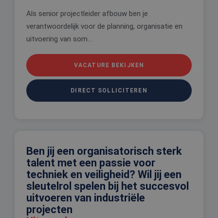
gegeneree
nummer, h
Als senior projectleider afbouw ben je
wordt gebr
verantwoordelijk voor de planning, organisatie en
kan specifi
voor de sit
uitvoering van som...
een goed
voorbeeld 
behouden 
een ingelo
VACATURE BEKIJKEN
status voo
gebruiker 
pagina's.
DIRECT SOLLICITEREN
Aanbieder
Naam
Vervaldatum
Oms
Aanbieder
/
Domein
Naam
Vervaldatum
Omschrijving
/
Domein
ttcsid
.edis.nl
2 maanden 4
Ben jij een organisatorisch sterk
weken
_gat_UA-
.edis.nl
1 minuut
Dit is een
Aanbieder
/
talent met een passie voor
Naam
Vervaldatum
Omschrijving
108013010-1
patroontype-
Domein
ttcsid_C6SUN10SD31JS4JVNQVG
.edis.nl
2 maanden 4
cookie ingesteld
techniek en veiligheid? Wil jij een
weken
door Google
MUID
1 jaar 3
Deze cookie wordt
Microsoft
Analytics, waarb
sleutelrol spelen bij het succesvol
weken
veel gebruikt door
Corporation
het
mijn Microsoft als
.clarity.ms
uitvoeren van industriële
patroonelement
een unieke
de naam het
gebruikers-ID. Het
projecten
unieke
kan worden ingesteld
identiteitsnum