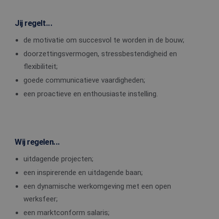
Corporation
die we gebruiken om
.c.clarity.ms
het gebruik van de
website voor interne
Jij regelt...
analyses te meten.
de motivatie om succesvol te worden in de bouw;
_gcl_au
2 maanden 4
Deze cookie wordt
Google LLC
weken
ingesteld door
.edis.nl
doorzettingsvermogen, stressbestendigheid en
Doubleclick en voert
informatie uit over
flexibiliteit;
hoe de eindgebruiker
de website gebruikt
goede communicatieve vaardigheden;
en over eventuele
advertenties die de
een proactieve en enthousiaste instelling.
eindgebruiker heeft
gezien voordat hij de
genoemde website
bezocht.
Wij regelen...
uitdagende projecten;
een inspirerende en uitdagende baan;
een dynamische werkomgeving met een open
werksfeer;
een marktconform salaris;