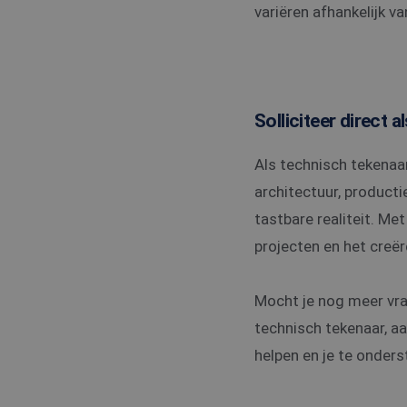
variëren afhankelijk 
PHPSESSID
Solliciteer direct 
Naam
Als technisch tekenaar
Naam
ttcsid
Aanbi
Naam
Dome
architectuur, producti
ttcsid_C6SUN10SD
_gat_UA-
108013010-1
MUID
Micro
tastbare realiteit. Me
Corpo
.clari
projecten en het creë
_ga
SRM_B
Micro
Corpo
Mocht je nog meer vra
.c.bi
technisch tekenaar, a
MR
Micro
Corpo
helpen en je te onders
.c.bi
_gid
SM
.c.cla