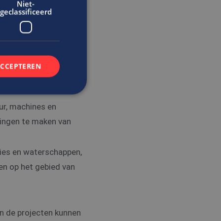
Niet-
geclassificeerd
uciale rol bij het
 uiteenlopende
ica-industrie en meer.
rastructuur en
ACCEPTEREN
echnische tekeningen
ur, machines en
rd
ningen te maken van
elding en
cies en waterschappen,
ten op het gebied van
t.com-service om de
De cookie-banner
 te werken.
n de gebruiker met
an de projecten kunnen
bsite te onthouden.