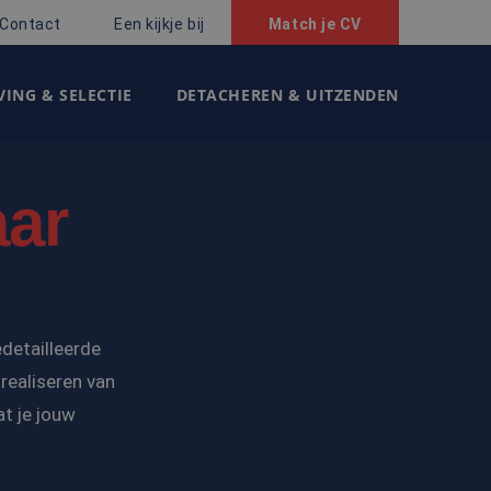
Contact
Een kijkje bij
Match je CV
ING & SELECTIE
DETACHEREN & UITZENDEN
aar
edetailleerde
realiseren van
at je jouw