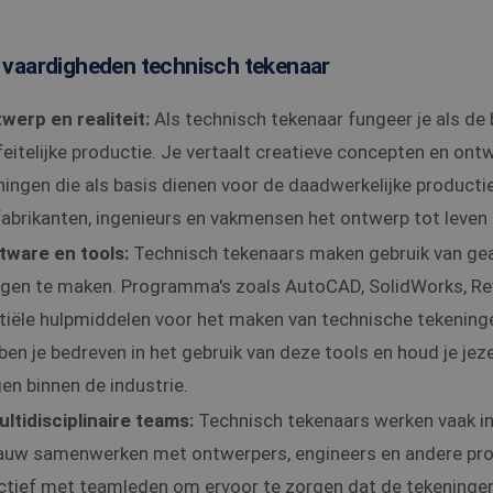
vaardigheden technisch tekenaar
werp en realiteit:
Als technisch tekenaar fungeer je als de
eitelijke productie. Je vertaalt creatieve concepten en ont
ningen die als basis dienen voor de daadwerkelijke product
abrikanten, ingenieurs en vakmensen het ontwerp tot leven
tware en tools:
Technisch tekenaars maken gebruik van ge
ngen te maken. Programma's zoals AutoCAD, SolidWorks, Re
tiële hulpmiddelen voor het maken van technische tekening
ben je bedreven in het gebruik van deze tools en houd je jez
en binnen de industrie.
tidisciplinaire teams:
Technisch tekenaars werken vaak in 
nauw samenwerken met ontwerpers, engineers en andere pro
tief met teamleden om ervoor te zorgen dat de tekeningen 