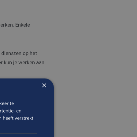
werken. Enkele
 diensten op het
er kun je werken aan
rpen en plannen van
×
vertalen van
keer te
plannen en beheren
tentie- en
 heeft verstrekt
rktuigbouwkunde en
nfrastructuur,