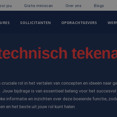
oor jou
Gratis miniscan
Over ons
Blogs
URES
SOLLICITANTEN
OPDRACHTGEVERS
WERV
technisch teken
n cruciale rol in het vertalen van concepten en ideeën naar g
 Jouw bijdrage is van essentieel belang voor het succesvol 
eke informatie en inzichten over deze boeiende functie, zod
n en het beste uit jouw rol kunt halen.