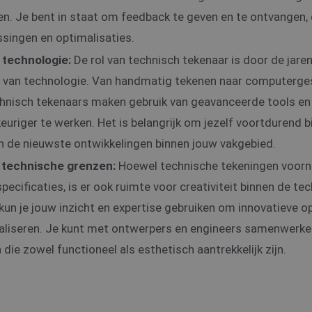
oen. Je bent in staat om feedback te geven en te ontvangen
ssingen en optimalisaties.
 technologie:
De rol van technisch tekenaar is door de jare
 van technologie. Van handmatig tekenen naar computerge
chnisch tekenaars maken gebruik van geavanceerde tools e
euriger te werken. Het is belangrijk om jezelf voortdurend b
an de nieuwste ontwikkelingen binnen jouw vakgebied.
n technische grenzen:
Hoewel technische tekeningen voornam
ecificaties, is er ook ruimte voor creativiteit binnen de te
kun je jouw inzicht en expertise gebruiken om innovatieve o
ualiseren. Je kunt met ontwerpers en engineers samenwerk
ie zowel functioneel als esthetisch aantrekkelijk zijn.