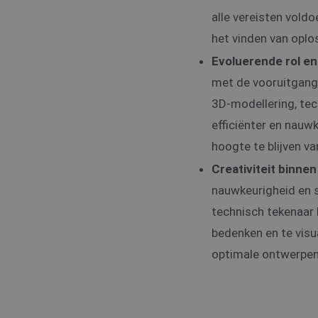
alle vereisten vold
het vinden van oplo
Evoluerende rol en
met de vooruitgang
3D-modellering, te
efficiënter en nauwk
hoogte te blijven v
Creativiteit binne
nauwkeurigheid en sp
technisch tekenaar 
bedenken en te vis
optimale ontwerpen d