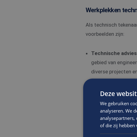
Werkplekken techn
Als technisch tekenaar
voorbeelden zijn:
Technische advies
gebied van engineer
diverse projecten 
Architectenbureau
gebouwen en construc
Deze websit
ontwerpen naar gede
We gebruiken coo
Ingenieursbureaus
analyseren. We de
analysepartners,
van technische proj
of die zij hebbe
elektrotechniek. Hie