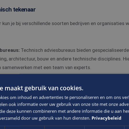
isch tekenaar
 kun je bij verschillende soorten bedrijven en organisaties 
bureaus:
Technisch adviesbureaus bieden gespecialiseerde
ing, architectuur, bouw en andere technische disciplines. Hi
en samenwerken met een team van experts.
s:
Architectenbureaus zijn verantwoordelijk voor het ontwe
ties. Als technisch tekenaar kun je betrokken zijn bij het 
e maakt gebruik van cookies.
tailleerde technische tekeningen en modellen.
kies om inhoud en advertenties te personaliseren en om ons ver
:
Ingenieursbureaus houden zich bezig met het ontwerpen, 
len ook informatie over uw gebruik van onze site met onze adver
 die deze kunnen combineren met andere informatie die u aan hen
ecten in verschillende sectoren, zoals civiele techniek, we
n verzameld door uw gebruik van hun diensten.
Privacybeleid
r kun je als technisch tekenaar werken aan projecten zoals i