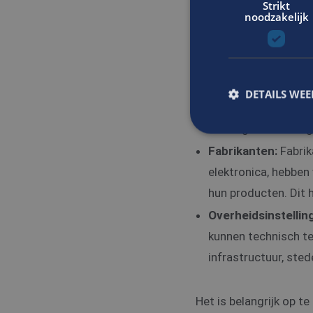
installatiesysteme
Strikt
noodzakelijk
Productiebedrijven
creëren van technis
industrieën zijn, zo
Bouwbedrijven:
Bou
DETAILS WE
constructies. Als t
verzorgen die nodig 
Fabrikanten:
Fabrik
S
elektronica, hebben
Strikt noodzakelijke
hun producten. Dit h
accountbeheer. De we
Overheidsinstellin
Naam
kunnen technisch tek
CookieScriptConse
infrastructuur, ste
_tt_enable_cookie
Het is belangrijk op 